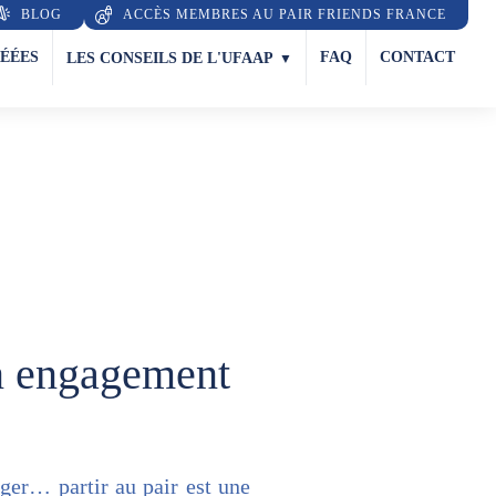
BLOG
ACCÈS MEMBRES AU PAIR FRIENDS FRANCE
RÉÉES
FAQ
CONTACT
LES CONSEILS DE L'UFAAP
un engagement
Notre comité
Découvrez
de médiation
nos partenaires
En savoir plus
En savoir plus
nger… partir au pair est une