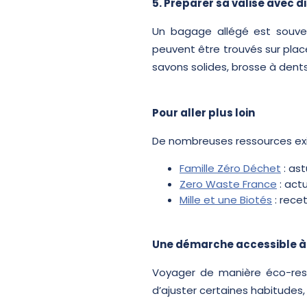
5. Préparer sa valise avec 
Un bagage allégé est souven
peuvent être trouvés sur pla
savons solides, brosse à dents
Pour aller plus loin
De nombreuses ressources exis
Famille Zéro Déchet
: as
Zero Waste France
: act
Mille et une Biotés
: rece
Une démarche accessible à 
Voyager de manière éco-resp
d’ajuster certaines habitudes,