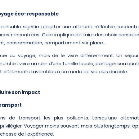
oyage éco-responsable
nsable signifie adopter une attitude réfléchie, respect
nnes rencontrées. Cela implique de faire des choix conscie
nt, consommation, comportement sur place…
ncer au voyage, mais de le vivre différemment. Un séjour a
che : vivre au sein d’une famille locale, partager son quot
 d’éléments favorables à un mode de vie plus durable.
duire son impact
transport
ns de transport les plus polluants. Lorsqu’une alternati
la privilégier. Voyager moins souvent mais plus longtemps, opt
ichesse de l’expérience.