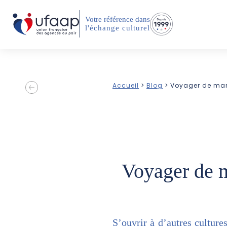
Votre référence dans
l'échange culturel
Accueil
>
Blog
> Voyager de man
Voyager de m
L'association ufaap
Nos conseils pour 
qui sommes-nous ?
expérience jeune au
En savoir plus
En savoir plus
S’ouvrir à d’autres culture