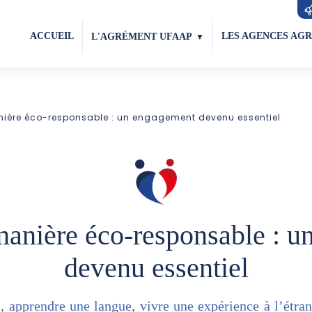
ACCUEIL
LES AGENCES AG
L'AGRÉMENT UFAAP
ière éco-responsable : un engagement devenu essentiel
anière éco-responsable : 
votre
Pourquoi passer par
Nos conseils pour votre
Rejoignez
devenu essentiel
 pair
une agence agréée ?
expérience famille d'accueil
l'ufaap
En savoir plus
En savoir plus
En savoir plus
s, apprendre une langue, vivre une expérience à l’étra