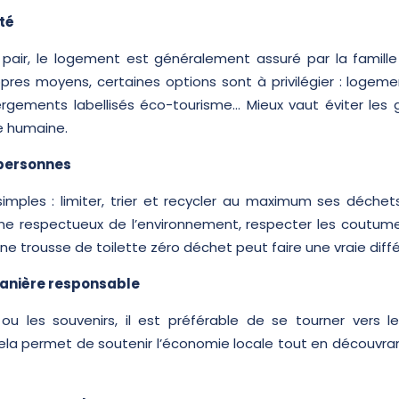
té
pair, le logement est généralement assuré par la famille 
opres moyens, certaines options sont à privilégier : logemen
gements labellisés éco-tourisme… Mieux vaut éviter les 
lle humaine.
s personnes
ples : limiter, trier et recycler au maximum ses déchets,
ène respectueux de l’environnement, respecter les coutum
ne trousse de toilette zéro déchet peut faire une vraie diff
manière responsable
u les souvenirs, il est préférable de se tourner vers l
Cela permet de soutenir l’économie locale tout en découvra