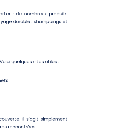
orter : de nombreux produits
oyage durable : shampoings et
ci quelques sites utiles :
hets
uverte. Il s’agit simplement
ures rencontrées.